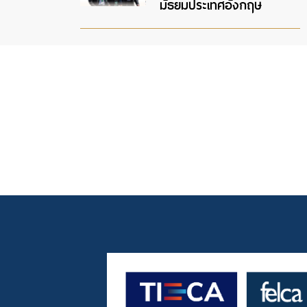
มัธยมประเทศอังกฤษ