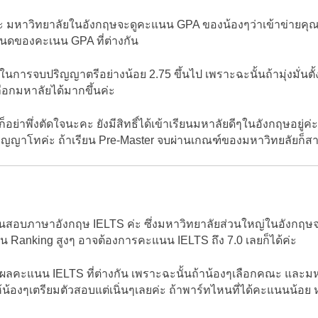
ะ มหาวิทยาลัยในอังกฤษจะดูคะแนน GPA ของน้องๆว่าเข้าข่ายคุณส
นดของคะเนน GPA ที่ต่างกัน
ารจบปริญญาตรีอย่างน้อย 2.75 ขึ้นไป เพราะฉะนั้นถ้ามุ่งมั่นตั
ือกมหาลัยได้มากขึ้นค่ะ
อย่าพึ่งตัดใจนะคะ ยังมีสิทธิ์ได้เข้าเรียนมหาลัยดีๆในอังกฤษอยู่
อปริญญาโทค่ะ ถ้าเรียน Pre-Master จบผ่านเกณฑ์ของมหาวิทยลัยก็สา
นนสอบภาษาอังกฤษ IELTS ค่ะ ซึ่งมหาวิทยาลัยส่วนใหญ่ในอังกฤษจะต
่ใน Ranking สูงๆ อาจต้องการคะแนน IELTS ถึง 7.0 เลยก็ได้ค่ะ
ผลคะแนน IELTS ที่ต่างกัน เพราะฉะนั้นถ้าน้องๆเลือกคณะ และมหาว
น้องๆเตรียมตัวสอบแต่เนิ่นๆเลยค่ะ ถ้าพาร์ทไหนที่ได้คะแนนน้อย 