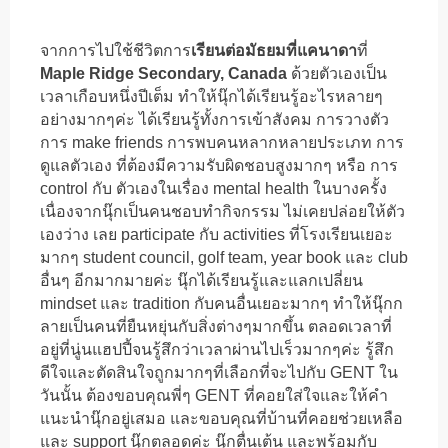
จากการไปใช้ชีวิตการ
เรียนต่อมัธยมที่แคนาดา
ที่
Maple Ridge Secondary, Canada
ด้วยตัวเองเป็น
เวลาเกือบหนึ่งปีเต็ม ทำให้นุ๊กได้เรียนรู้อะไรหลายๆ
อย่างมากๆค่ะ ได้เรียนรู้ทั้งการเข้าสังคม การวางตัว
การ make friends การพบคนหลากหลายประเภท การ
ดูแลตัวเอง ที่ต้องมีความรับผิดชอบสูงมากๆ หรือ การ
control กับ ตัวเองในเรื่อง mental health ในบางครั้ง
เนื่องจากนุ๊กเป็นคนชอบทำกิจกรรม ไม่เคยปล่อยให้ตัว
เองว่าง เลย participate กับ activities ที่โรงเรียนเยอะ
มากๆ student council, golf team, year book และ club
อื่นๆ อีกมากมายค่ะ นุ๊กได้เรียนรู้และแลกเปลี่ยน
mindset และ tradition กับคนอื่นเยอะมากๆ ทำให้นุ๊กก
ลายเป็นคนที่ยืนหยุ่นกับสิ่งต่างๆมากขึ้น ตลอดเวลาที่
อยู่ที่นู่นแฮปปี้จนรู้สึกว่าเวลาผ่านไปเร็วมากๆค่ะ รู้สึก
ดีใจและตัดสินใจถูกมากๆที่เลือกที่จะไปกับ GENT ใน
วันนั้น ต้องขอบคุณพี่ๆ GENT ที่คอยใส่ใจและให้คำ
แนะนำนุ๊กอยู่เสมอ และขอบคุณที่บ้านที่คอยช่วยเหลือ
และ support นุ๊กตลอดค่ะ นุ๊กตื่นเต้น และพร้อมกับ