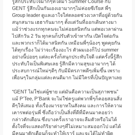
รู้สึกประทับใจมากๆที่ได้มา Summer Course กับ
GENT รู้สึกเป็นกันเองเอามากๆไม่ค่อยซีเรียส พี่ๆ
Group leader ดูแลเอาใจใส่ตลอดช่วงเวลาที่อยู่ด้วยกัน
สนุกสนาน เฮฮากันมากๆ ตั้งแต่วันที่ออกเดินทางมา
แม้ว่าช่วงแรกทุกคนจะไม่ค่อยสนิทกัน แต่พอเวลาผ่าน
ไปสักวัน 2 วัน ทุกคนก็ปรับตัวเข้าหากัน เปิดใจต่อกัน
และพวกเราก็ได้มาสนิทกัน เหมือนพี่ๆน้องๆ พูดคุยกัน
ได้ทุกเรื่อง ไม่ว่าจะเรื่องอะไร ตัวผมเองก็ไป summer
อย่างนี้บ่อยๆ แต่ละครั้งก็สนุกประทับใจดี แต่ครั้งนี้รู้สึก
ประทับใจเป็นพิเศษเลย รู้สึกมีความสุขเอามากๆ ได้
ประสบการณ์ใหม่ๆดีๆ กับมีมิตรภาพดีๆเพิ่มขึ้น เพราะ
เพื่อนๆในกลุ่มแต่ละคนดีมาก ไม่มีใครที่เป็นปัญหาเลย
“GENT ไม่ใช่แค่ผู้ชาย แต่มันคือความเป็นสุภาพชน”
แม้ P’Tee, P’Bank จะไม่ใช่ครูแต่พวกพี่ๆก็คอยสอนสิ่ง
ดีๆให้เสมอ ทั้งเรื่องมารยาทในสังคม และการให้ความ
เคารพต่อรุ่นพี่ ซึ่งถือว่าเป็นสิ่งที่ดีที่มีคนมาคอยว่า
กล่าวตักเตือน ซึ่งบางครั้งเราอาจจะลืมตัวหรือไม่ได้
ตั้งใจที่จะแสดงกิริยาต่างๆที่ไม่เหมาะสมออกไป แต่ได้
มีคนมาตักเตือนก็จะทำให้เรารู้ และจะได้ไม่ทำผิด