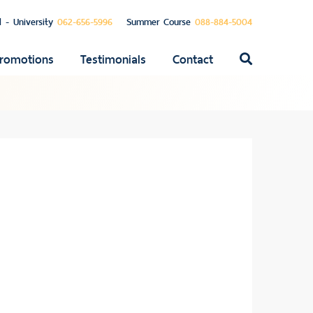
l - University
062-656-5996
Summer Course
088-884-5004
romotions
Testimonials
Contact
ค้นหา
สำหรับ: