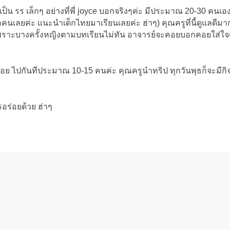
ป็น รร เล็กๆ อย่างที่พี่ joyce บอกจริงๆค่ะ มีประมาณ 20-30 คนเ
ยสักคนเลยค่ะ แนะนำเด็กไทยมาเรียนเลยค่ะ ฮ่าๆ) คุณครูที่นี้ดูแลดีม
ราะบางครั้งหญิงตามบทเรียนไม่ทัน อาจารย์จะคอยบอกคอยใส่ใจด
องบ่อย ไปกันทีประมาณ 10-15 คนค่ะ คุณครูนำทริป ทุกวันพุธก็จะมีกิ
อร่อยด้วย ฮ่าๆ