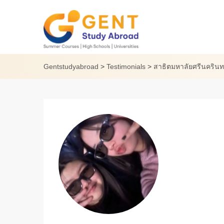
Skip
to
content
Gentstudyabroad
>
Testimonials
>
สาธิตมหาลัยศรีนคริน