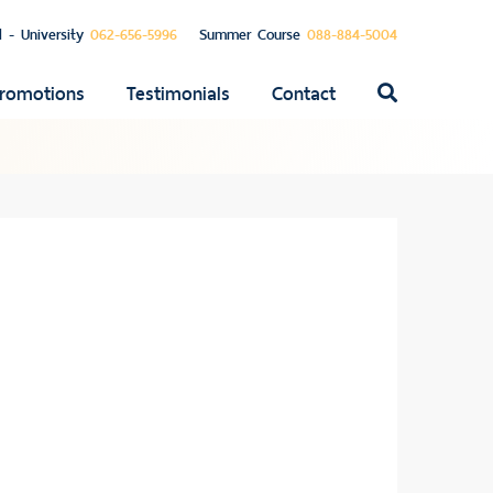
l - University
062-656-5996
Summer Course
088-884-5004
romotions
Testimonials
Contact
ค้นหา
สำหรับ: