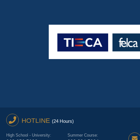
HOTLINE
(24 Hours)
High School - University:
Summer Course: