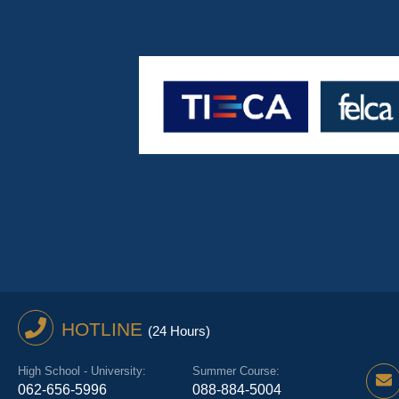
HOTLINE
(24 Hours)
High School - University:
Summer Course:
062-656-5996
088-884-5004