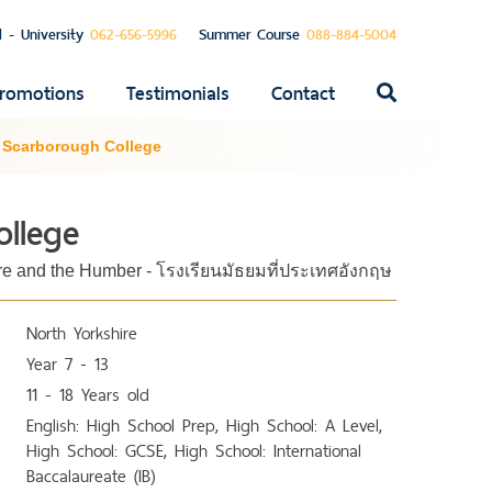
l - University
062-656-5996
Summer Course
088-884-5004
romotions
Testimonials
Contact
ค้นหา
สำหรับ:
>
Scarborough College
llege
re and the Humber - โรงเรียนมัธยมที่ประเทศอังกฤษ
North Yorkshire
Year 7 - 13
11 - 18 Years old
English: High School Prep, High School: A Level,
High School: GCSE, High School: International
Baccalaureate (IB)