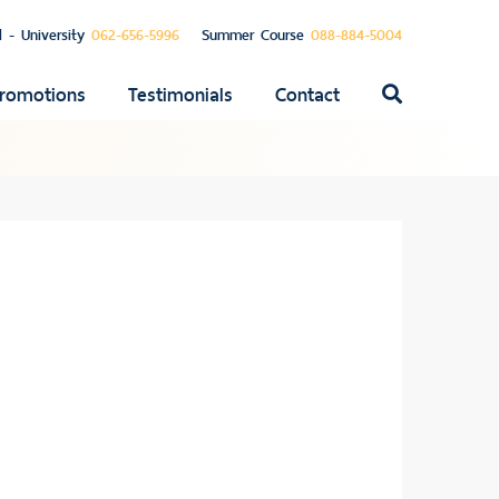
l - University
062-656-5996
Summer Course
088-884-5004
romotions
Testimonials
Contact
ค้นหา
สำหรับ: