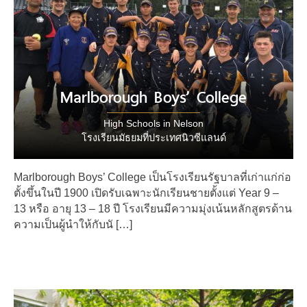
Marlborough Boys’ College
High Schools in Nelson
โรงเรียนมัธยมที่ประเทศนิวซีแลนด์
Marlborough Boys’ College เป็นโรงเรียนรัฐบาลที่เก่าแก่ก่อ
ตั้งขึ้นในปี 1900 เปิดรับเฉพาะนักเรียนชายตั้งแต่ Year 9 –
13 หรือ อายุ 13 – 18 ปี โรงเรียนมีความมุ่งเน้นหลักสูตรด้าน
ความเป็นผู้นำให้กับนั […]